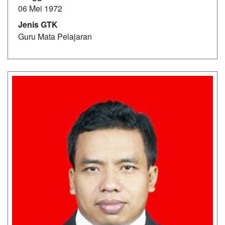
06 Mei 1972
Jenis GTK
Guru Mata Pelajaran