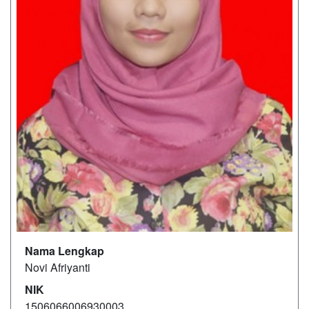
Nama Lengkap
Novi Afriyanti
NIK
1506066006930003