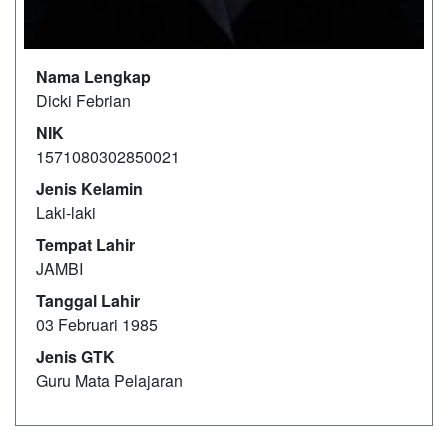
Nama Lengkap
Dicki Febrian
NIK
1571080302850021
Jenis Kelamin
Laki-laki
Tempat Lahir
JAMBI
Tanggal Lahir
03 Februari 1985
Jenis GTK
Guru Mata Pelajaran