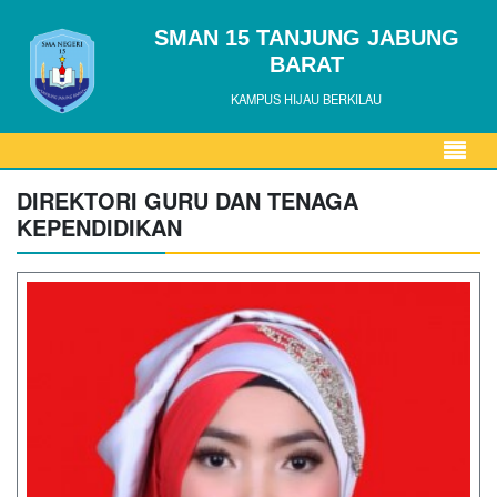
SMAN 15 TANJUNG JABUNG
BARAT
KAMPUS HIJAU BERKILAU
DIREKTORI GURU DAN TENAGA
KEPENDIDIKAN