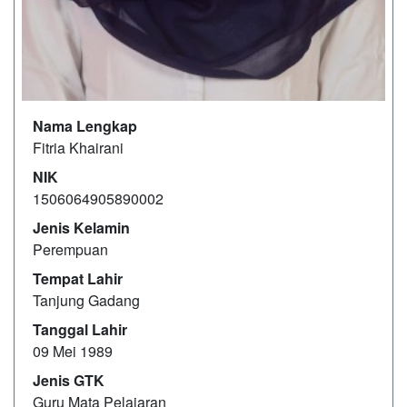
Nama Lengkap
Fitria Khairani
NIK
1506064905890002
Jenis Kelamin
Perempuan
Tempat Lahir
Tanjung Gadang
Tanggal Lahir
09 Mei 1989
Jenis GTK
Guru Mata Pelajaran