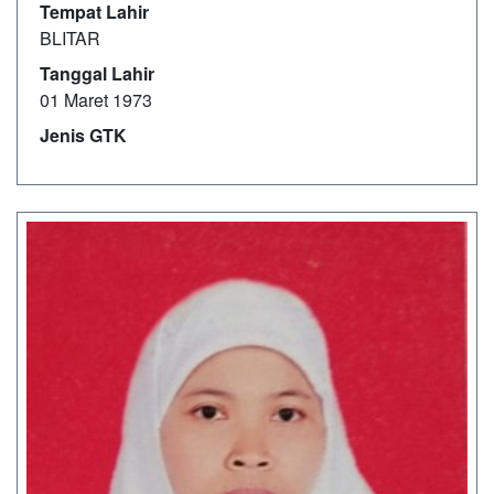
Tempat Lahir
BLITAR
Tanggal Lahir
01 Maret 1973
Jenis GTK