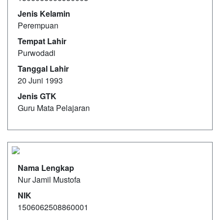
Jenis Kelamin
Perempuan
Tempat Lahir
Purwodadi
Tanggal Lahir
20 Juni 1993
Jenis GTK
Guru Mata Pelajaran
Nama Lengkap
Nur Jamil Mustofa
NIK
1506062508860001